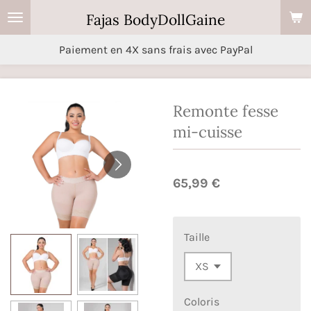
Passer
Fajas BodyDollGaine
au
Paiement en 4X sans frais avec PayPal
contenu
principal
Remonte fesse
mi-cuisse
65,99 €
Taille
Coloris