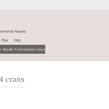
Remonte fesses
& Thé
FAQ
n d'aide ? Contactez-nous
4 crans