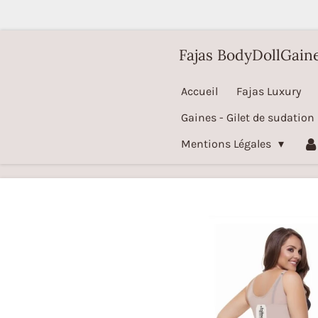
Passer
au
Fajas BodyDollGain
contenu
principal
Accueil
Fajas Luxury
Gaines - Gilet de sudation
Mentions Légales