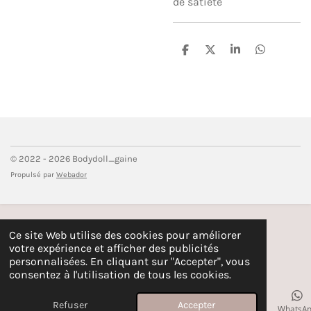
de satiété
P
P
P
P
a
a
a
a
r
r
r
r
t
t
t
t
a
a
a
a
g
g
g
g
e
e
e
e
r
r
r
r
© 2022 - 2026 Bodydoll_gaine
Propulsé par
Webador
Ce site Web utilise des cookies pour améliorer
votre expérience et afficher des publicités
personnalisées. En cliquant sur "Accepter", vous
consentez à l'utilisation de tous les cookies.
Refuser
Accepter
E-mail
Téléphone
Carte
Instagram
WhatsA