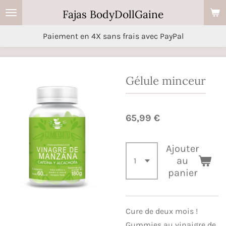
Passer
Fajas BodyDollGaine
au
Paiement en 4X sans frais avec PayPal
contenu
principal
Gélule minceur
65,99 €
Ajouter
au
panier
Cure de deux mois !
Gummies au vinaigre de