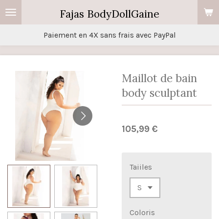
Passer
Fajas BodyDollGaine
au
Paiement en 4X sans frais avec PayPal
contenu
principal
Maillot de bain
body sculptant
105,99 €
Taiiles
Coloris